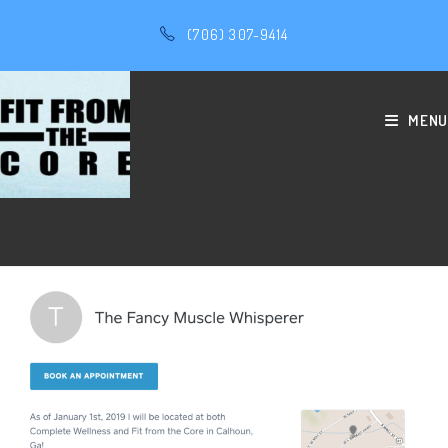
(706) 307-9414
MENU